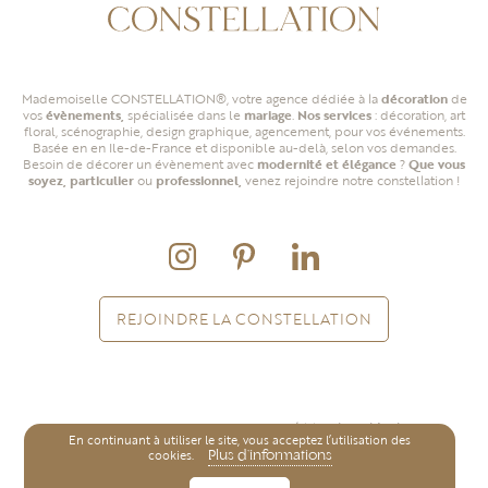
Mademoiselle CONSTELLATION®,
votre agence dédiée à la
décoration
de
vos
évènements,
spécialisée dans le
mariage
.
Nos services
: décoration, art
floral, scénographie, design graphique,
agencement, pour vos événements.
Basée en en Ile-de-France et disponible au-delà, selon vos demandes.
Besoin de décorer un évènement avec
modernité et élégance
?
Que vous
soyez, particulier
ou
professionnel,
venez rejoindre notre constellation !
REJOINDRE LA CONSTELLATION
Mentions légales
©2025 Mademoiselle Constellation
En continuant à utiliser le site, vous acceptez l’utilisation des
cookies.
Plus d’informations
Conception
agence
mcrea