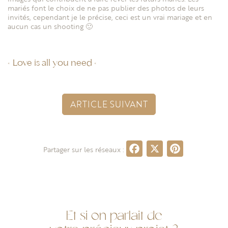
mariés font le choix de ne pas publier des photos de leurs
invités, cependant je le précise, ceci est un vrai mariage et en
aucun cas un shooting 🙂
« Love is all you need «
ARTICLE SUIVANT
Facebook
X
Pinte
Partager sur les réseaux :
Et si on parlait de