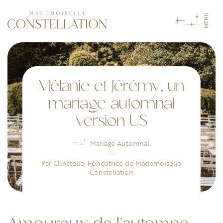
Mélanie et Jérémy, un
mariage automnal
version US
Mariage Automnal
―
Par Christelle, Fondatrice de Mademoiselle
Constellation