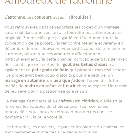
Amoureux de l’automne
L’automne,
ses
couleurs
et ses…
citrouilles !
Vous retrouverez dans ce reportage les codes d’un mariage
automnal dans une version à la fois raffinée, authentique et
originale. 3 mots clés que j’ai gardé en tête durant toute la
conception de ce projet. J’ai rencontré Mélanie et Jérémy en
décembre dernier. Ils avaient vraiment à coeur de se marier en
automne, saison que ces amoureux affectionnent
particulièrement. J’ai cette chance incroyable de travailler avec
des clients qui ont certes, le
goût des belles choses
mais
également ce
petit grain de folie
qui pimente mes réalisations.
Ce projet avait beaucoup d’atouts pour me séduire, un
mariage en automne
, un
lieu que j’adore
, l’envie des futurs
mariés de
mettre en scène
et
fleurir
chaque espace. Un terrain
de jeu rêvé pour la passionnée que je suis !
Le mariage s’est déroulé au
château de Méridon
, d’ailleurs je
remercie les équipes du château pour leur confiance
renouvelée. Vous pouvez retrouver nos décors dans ce
domaine :
ici
,
là
ou encore
là
.
Les boiseries, les escaliers, le parc et les pierres du château se
sont parfaitement intégrés à ce décor automnal.