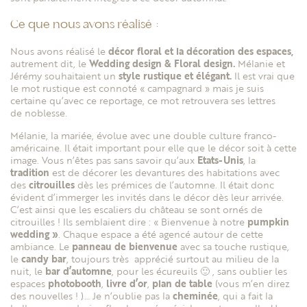
Ce que nous avons réalisé :
Nous avons réalisé le
décor floral et la décoration des espaces,
autrement dit, le
Wedding design & Floral design.
Mélanie et
Jérémy souhaitaient un
style rustique et élégant.
Il est vrai que
le mot rustique est connoté « campagnard » mais je suis
certaine qu’avec ce reportage, ce mot retrouvera ses lettres
de noblesse.
Mélanie, la mariée, évolue avec une double culture franco-
américaine. Il était important pour elle que le décor soit à cette
image. Vous n’êtes pas sans savoir qu’aux
Etats-Unis
, la
tradition
est de décorer les devantures des habitations avec
des
citrouilles
dès les prémices de l’automne. Il était donc
évident d’immerger les invités dans le décor dès leur arrivée.
C’est ainsi que les escaliers du château se sont ornés de
citrouilles ! Ils semblaient dire : « Bienvenue à notre
pumpkin
wedding »
. Chaque espace a été agencé autour de cette
ambiance. Le
panneau de bienvenue
avec sa touche rustique,
le
candy bar
, toujours très apprécié surtout au milieu de la
nuit, le
bar d’automne
, pour les écureuils 🙂 , sans oublier les
espaces
photobooth
,
livre d’or
,
plan de table
(vous m’en direz
des nouvelles ! )… Je n’oublie pas la
cheminée
, qui a fait la