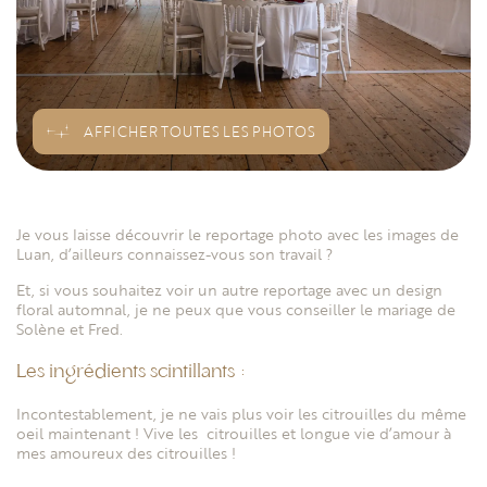
AFFICHER TOUTES LES PHOTOS
Je vous laisse découvrir le reportage photo avec les images de
Luan
, d’ailleurs connaissez-vous son travail ?
Et, si vous souhaitez voir un autre reportage avec un design
floral automnal, je ne peux que vous conseiller le mariage de
Solène et Fred
.
Les ingrédients scintillants :
Incontestablement, je ne vais plus voir les citrouilles du même
oeil maintenant ! Vive les citrouilles et longue vie d’amour à
mes amoureux des citrouilles !